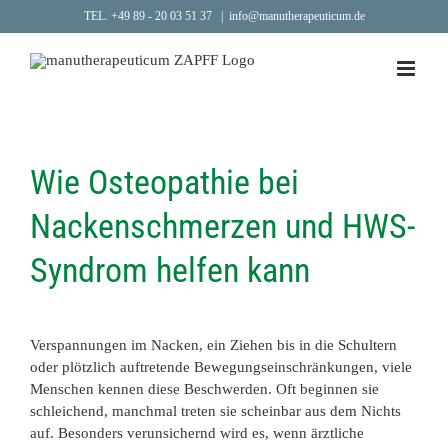
Zum
TEL. +49 89 - 20 03 51 37
|
info@manutherapeuticum.de
Inhalt
springen
Wie Osteopathie bei
Nackenschmerzen und HWS-
Syndrom helfen kann
Verspannungen im Nacken, ein Ziehen bis in die Schultern
oder plötzlich auftretende Bewegungseinschränkungen, viele
Menschen kennen diese Beschwerden. Oft beginnen sie
schleichend, manchmal treten sie scheinbar aus dem Nichts
auf. Besonders verunsichernd wird es, wenn ärztliche