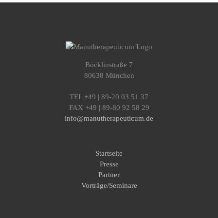
Böcklinstraße 7
80638 München
TEL +49 | 89-20 03 51 37
FAX +49 | 89-80 92 58 29
info@manutherapeuticum.de
Startseite
Presse
Partner
Vorträge/Seminare